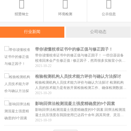
招贤纳士
环境检测
公示信息
行业新闻
公司动态
带你读懂校准证书中的修正值与修正因子！
带你读懂校准证书中的修正值与修正因子！ 一些仪器设备
校准回来会产生修正值 / 修正因子，然而很多实验室小伙伴
们不懂得如何正确使用这些修正值 / 修正因子？为帮助广大
2021-10-22
实验室能...
检验检测机构人员技术能力评价与确认方法探讨
检验检测机构人员技术能力评价与确认方法探讨 检测机构
人员的技术能力是有效开展检验检测工作、确保检测数据准
确可靠的重要保证，在认证认可行业标准通用要求中对人员
2021-10-20
培训、能...
影响回弹法检测混凝土强度精确度的9个因素
影响回弹法检测混凝土强度精确度的9个因素 回弹法检测混
凝土抗压强度在我国使用已达四十余年,因其简便、灵活、
准确、可靠、快速、经济等特点而倍受工程检测人员的青
2021-10-19
睐,是我国目...